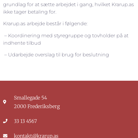
grundlag for at sætte arbejdet i gang, hvilket Krarup.as
ikke tager betaling for.
Krarup.as arbejde består i følgende:
– Koordinering med styregruppe og tovholder på at
indhente tilbud
– Udarbejde overslag til brug for beslutning
Smallegade 54
2000 Frederiksberg
33 13 4567
kontakt@krarup.as