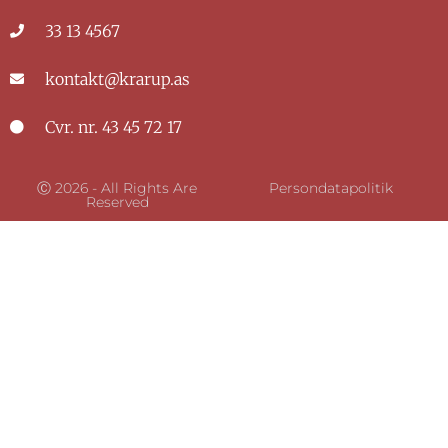
33 13 4567
kontakt@krarup.as
Cvr. nr. 43 45 72 17
Ⓒ 2026 - All Rights Are
Persondatapolitik
Reserved